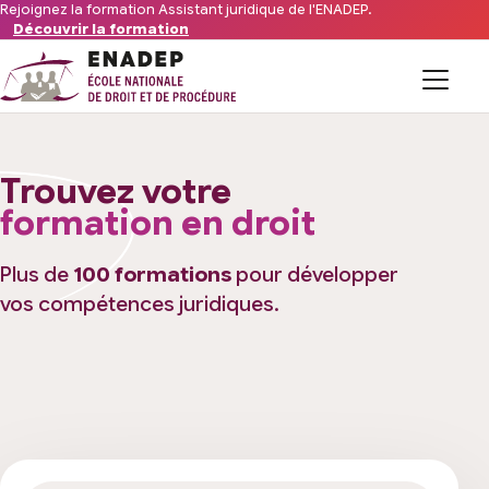
Aller au contenu
Rejoignez la formation Assistant juridique de l'ENADEP.
Découvrir la formation
Formations
Trouvez votre
L’organisme
formation en droit
Financements
Plus de
100 formations
pour développer
vos compétences juridiques.
Offres d’emploi du secteur
FAQ